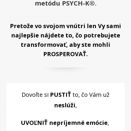
metódu PSYCH-K®
.
Pretože vo svojom vnútri len Vy sami
najlepšie nájdete to, čo potrebujete
transformovať, aby ste mohli
PROSPEROVAŤ.
Dovoľte si
PUSTIŤ
to, čo Vám už
neslúži
,
UVOĽNIŤ nepríjemné emócie
,