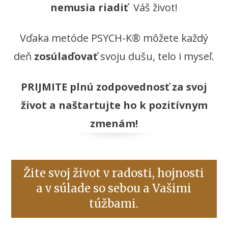
nemusia riadiť
Váš život!
Vďaka metóde PSYCH-K® môžete každý
deň
zosúlaďovať
svoju dušu, telo i myseľ.
PRIJMITE plnú zodpovednosť za svoj
život a naštartujte ho k pozitívnym
zmenám!
Žite svoj život v radosti, hojnosti
a v súlade so sebou a Vašimi
túžbami.