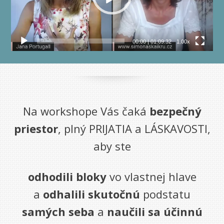
00:00
|
01:09:32
1.00x
Na workshope Vás čaká
bezpečný
priestor
, plný PRIJATIA a LÁSKAVOSTI,
aby ste
odhodili bloky
vo vlastnej hlave
a
odhalili skutočnú
podstatu
samých seba
a
naučili sa účinnú