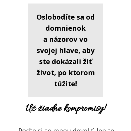
Oslobodíte sa od
domnienok
a názorov vo
svojej hlave, aby
ste dokázali žiť
život, po ktorom
túžite!
Už žiadne kompromisy!
Poďte si so mnou dovoliť len to