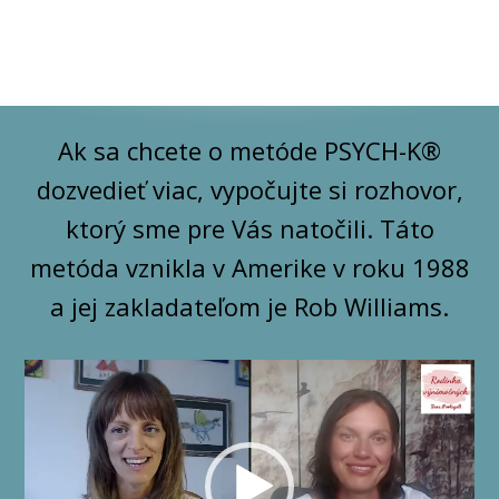
Ak sa chcete o metóde PSYCH-K®
dozvedieť viac, vypočujte si rozhovor,
ktorý sme pre Vás natočili. Táto
metóda vznikla v Amerike v roku 1988
a jej zakladateľom je Rob Williams.
Video
prehrávač