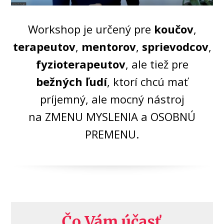
Workshop je určený pre
koučov
,
terapeutov
,
mentorov
,
sprievodcov
,
fyzioterapeutov
, ale tiež pre
bežných ľudí
, ktorí chcú mať
príjemný, ale mocný nástroj
na ZMENU MYSLENIA a OSOBNÚ
PREMENU.
Čo Vám účasť