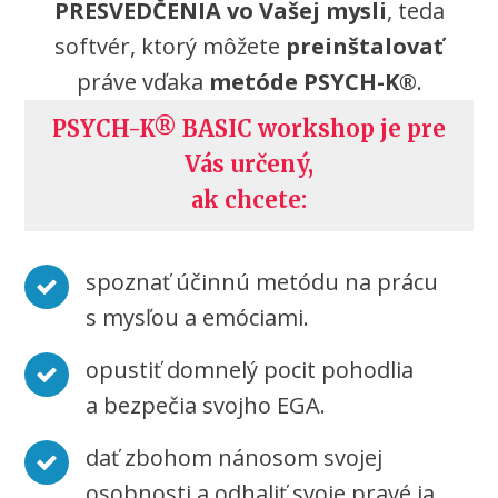
PRESVEDČENIA vo Vašej mysli
, teda
softvér, ktorý môžete
preinštalovať
práve vďaka
metóde PSYCH-K®
.
PSYCH-K® BASIC workshop je pre
Vás určený,
ak chcete:
spoznať účinnú metódu na prácu
s mysľou a emóciami.
opustiť domnelý pocit pohodlia
a bezpečia svojho EGA.
dať zbohom nánosom svojej
osobnosti a odhaliť svoje pravé ja.