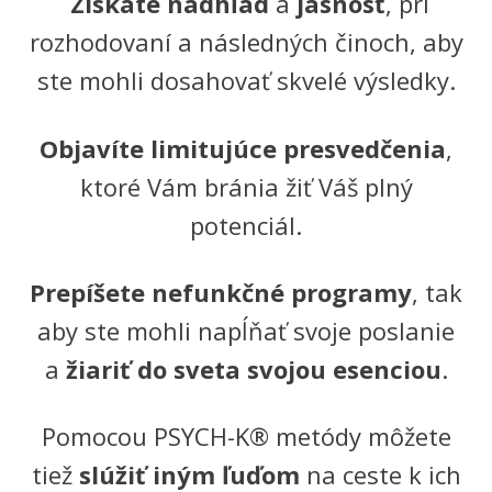
Získate nadhľad
a
jasnosť
, pri
rozhodovaní a následných činoch, aby
ste mohli dosahovať skvelé výsledky.
Objavíte limitujúce presvedčenia
,
ktoré Vám bránia žiť Váš plný
potenciál.
Prepíšete nefunkčné programy
, tak
aby ste mohli napĺňať svoje poslanie
a
žiariť do sveta svojou esenciou
.
Pomocou PSYCH-K® metódy môžete
tiež
slúžiť iným ľuďom
na ceste k ich