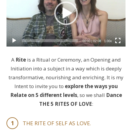
00:00
|
02:08
1.00x
A
Rite
is a Ritual or Ceremony, an Opening and
Initiation into a subject in a way which is deeply
transformative, nourishing and enriching. It is my
Intent to invite you to
explore the ways you
Relate on 5 different levels
, so we shall
Dance
THE 5 RITES OF LOVE
:
1
THE RITE OF SELF AS LOVE.