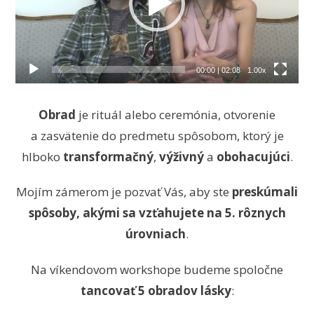
00:00
|
02:08
1.00x
Obrad
je rituál alebo ceremónia, otvorenie
a zasvätenie do predmetu spôsobom, ktorý je
hlboko
transformačný
,
výživný
a
obohacujúci
.
Mojím zámerom je pozvať Vás, aby ste
preskúmali
spôsoby, akými sa vzťahujete na
5. rôznych
úrovniach
.
Na víkendovom workshope budeme spoločne
tancovať 5 obradov lásky
: