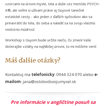
vzorcami na úrovni mysle, tela a duše cez metódu PSYCH-
K®, ale veľmi si užívam práve aj Guyové tanečné
extatické cesty - ako jeden z ďalších spôsobov ako sa
prinavrátiť do tela, do seba a naladiť sa na svoju vlastnú
vnútornú múdrosť.
Workshop s Guyom bude určite niečo, čo zmení Vaše
doterajšie vzťahy na najhlbšej úrovni, to mi môžete veriť.
Máš ďalšie otázky?
Kontaktuj ma
telefonicky
: 0944 324 070 alebo
e-
mailom
: jana@oslobodsvojumysel.sk
Pre informácie v angličtine posuň sa