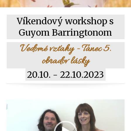
Víkendový workshop s
Guyom Barringtonom
Vedomé vzťahy - Tanec 5.
obradov lásky
20.10. - 22.10.2023
Video
prehrávač