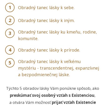
1
Obradný tanec lásky k sebe.
2
Obradný tanec lásky k iným.
Obradný tanec lásky ku kmeňu, rodine,
3
komunite.
4
Obradný tanec lásky k prírode.
Obradný tanec lásky k veľkému
5
mystériu - transcendentnej, expanzívnej
a bezpodmienečnej láske.
Týchto 5 obradov lásky Vám ponúkne spôsob, ako
preskúmať svoj osobný vzťah s Existenciou
,
a otvára Vám možnosť
prijať vzťah Existencie