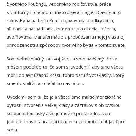
životného koučingu, vedomého rodičovstva, práce
s vnútorným dieťaťom, mytológie a mágie, Djaying a 53
rokov Bytia na tejto Zemi objavovania a odkrývania,
hľadania a nachádzania, tvárenia sa a cítenia, liečenia,
uvoľňovania, transformácie a prebúdzania mojej vlastnej
prirodzenosti a spôsobov tvorivého bytia v tomto svete.
Som veľmi vďačný za svoj život a som nadšený, že sa
môžem podeliť o to, čo som si uvedomil, aby sme všetci
mohli objaviť úžasnú Krásu tohto daru života/lásky, ktorý
sme dostali žiť a zdieľať ho navzájom.
Uvedomil som si, že ja a všetci sme multidimenzionálne
bytosti, stvorenia veľkej krásy a zázrakov s obrovskou
schopnosťou lásky a že je možné prostredníctvom
jednoduchosti tanca a prebudenia vedomia to objaviť pre
seba.