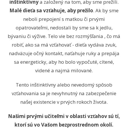
inštinktívny
a založený na tom, aby sme prežili.
Malé dieťa sa vzťahuje, aby prežilo
. Ak by sme
neboli prepojení s matkou či prvými
opatrovateľmi, nedostali by sme sa k jedlu,
bývaniu či výžive. Telo vie bez rozmýšľania , čo má
robiť, ako sa má vzťahovať - dieťa vydáva zvuk,
nadväzuje očný kontakt, naťahuje ruky a prepája
sa energeticky, aby ho bolo vypočuté, cítené,
videné a najmä milované.
Tento inštinktívny alebo nevedomý spôsob
vzťahovania sa je nevyhnutný na zabezpečenie
našej existencie v prvých rokoch života.
Našimi prvými učiteľmi v oblasti vzťahov sú tí,
ktorí sú vo Vašom bezprostrednom okolí.