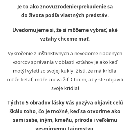
Je to ako znovuzrodenie/prebudenie sa
do života podľa vlastných predstáv.
Uvedomujeme si, že si môžeme vybrať, aké
vzťahy chceme mať.
Vykročenie z inštinktívnych a nevedome riadených
vzorcov správania v oblasti vzťahov je ako keď
motýľ vyletí zo svojej kukly. Zistí, že má krídla,
môže lietať, môže znova žiť. Chcem, aby ste objavili
svoje krídla!
Týchto 5 obradov lásky Vás pozýva objaviť celú
škálu toho, čo je možné, keď sa otvoríme ako
sami sebe, iným, kmeňu, prírode i veľkému
vesmírnemu tajomstvu.