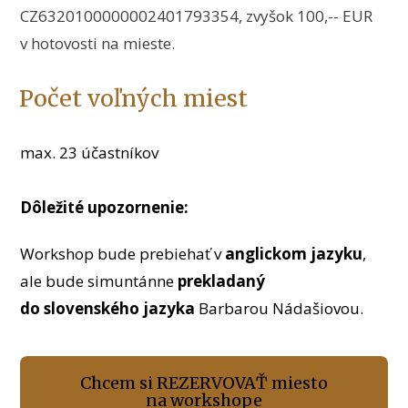
CZ6320100000002401793354, zvyšok 100,-- EUR
v hotovosti na mieste.
Počet voľných miest
max. 23 účastníkov
Dôležité upozornenie:
Workshop bude prebiehať v
anglickom jazyku
,
ale bude simuntánne
prekladaný
do slovenského jazyka
Barbarou Nádašiovou.
Chcem si REZERVOVAŤ miesto
na workshope