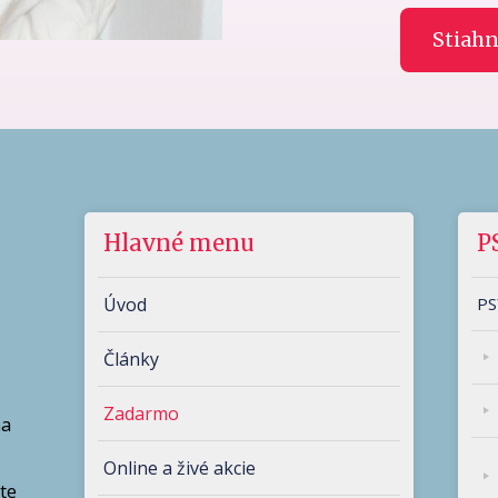
Stiah
Hlavné menu
P
Úvod
PS
Články
Zadarmo
ňa
Online a živé akcie
te