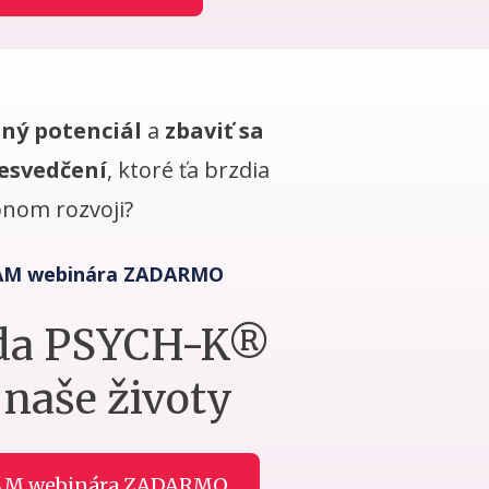
lný potenciál
a
zbaviť sa
esvedčení
, ktoré ťa brzdia
bnom rozvoji?
NAM webinára ZADARMO
da PSYCH-K®
 naše životy
NAM webinára ZADARMO