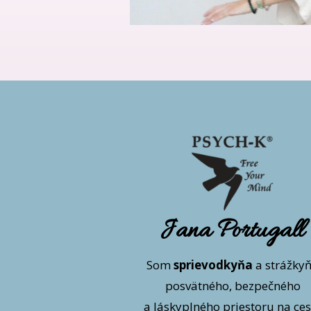
Jana Portugall
Som
sprievodkyňa
a strážky
posvätného, bezpečného
a láskyplného priestoru na ces