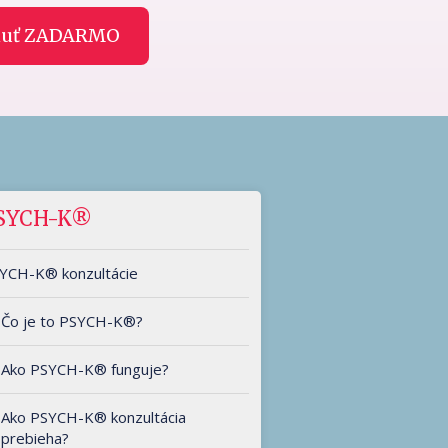
nuť ZADARMO
SYCH-K®
YCH-K® konzultácie
Čo je to PSYCH-K®?
Ako PSYCH-K® funguje?
Ako PSYCH-K® konzultácia
prebieha?