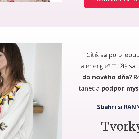
Cítiš sa po prebu
a energie? Túžiš sa 
do nového dňa
? R
tanec a
podpor mys
Stiahni si RA
Tvorky