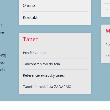
O mne
Kontakt
či
M
am
Tanec
Ro
Precíť svoje telo
svoj
Zá
vo
Tancom z hlavy do tela
ch.
Referencie extatický tanec
Tanečná meditácia ZADARMO