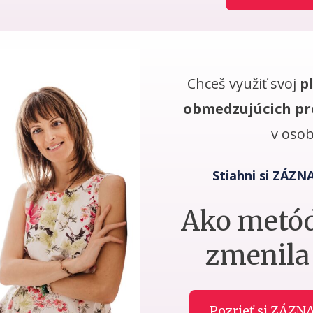
Chceš využiť svoj
p
obmedzujúcich pr
v oso
Stiahni si ZÁZ
Ako metó
zmenila
Pozrieť si ZÁZ