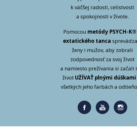
k väčšej radosti, celistvosti
a spokojnosti v živote.
Pomocou
metódy PSYCH-K®
extatického tanca
sprevádz
ženy i mužov, aby zobrali
zodpovednosť za svoj život
a namiesto prežívania si začali 
život
UŽÍVAŤ plnými dúškami
všetkých jeho farbách a odtieňo