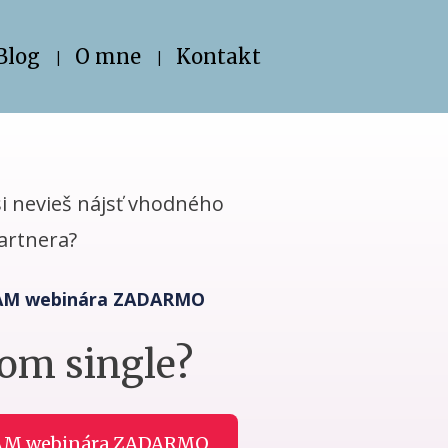
Blog
O mne
Kontakt
si nevieš nájsť vhodného
artnera?
NAM webinára ZADARMO
som single?
NAM webinára ZADARMO