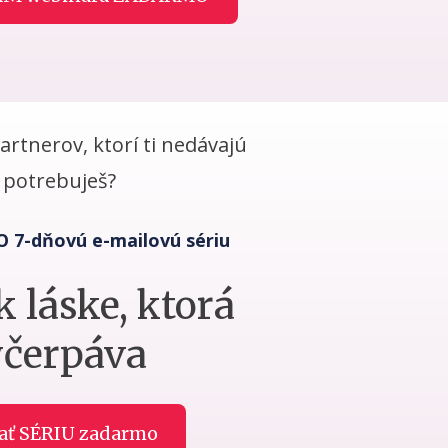
partnerov, ktorí ti nedávajú
o potrebuješ?
O 7-dňovú e-mailovú sériu
k láske, ktorá
čerpáva
ať SÉRIU zadarmo