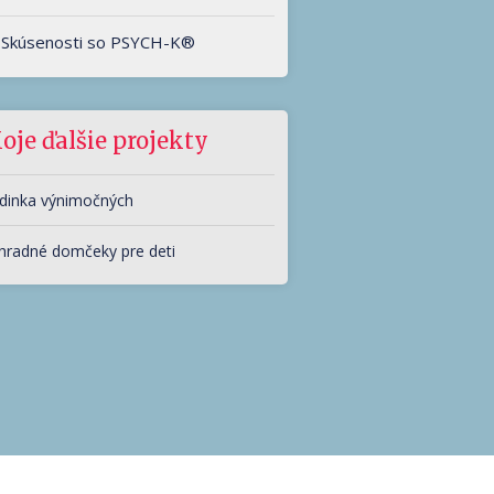
Skúsenosti so PSYCH-K®
oje ďalšie projekty
dinka výnimočných
hradné domčeky pre deti