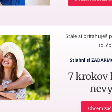
Stále si priťahuješ 
to, č
Stiahni si ZADARM
7 krokov 
nevy
Chcem zač