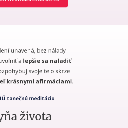
dení unavená, bez nálady
uvoľniť a
lepšie sa naladiť
ozpohybuj svoje telo skrze
eľ krásnymi afirmáciami
.
NNÚ tanečnú meditáciu
ňa života