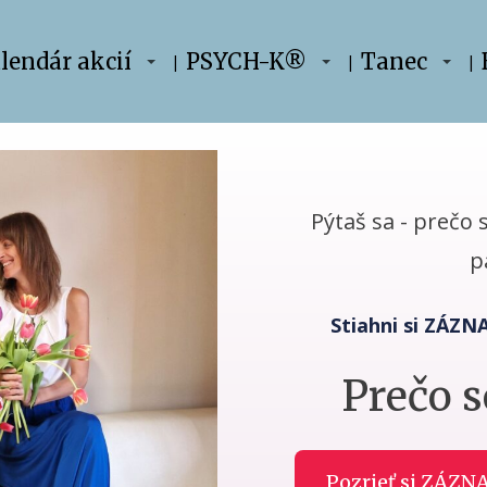
lendár akcií
PSYCH-K®
Tanec
Pýtaš sa - prečo 
p
Stiahni si ZÁZ
Prečo 
Pozrieť si ZÁZ