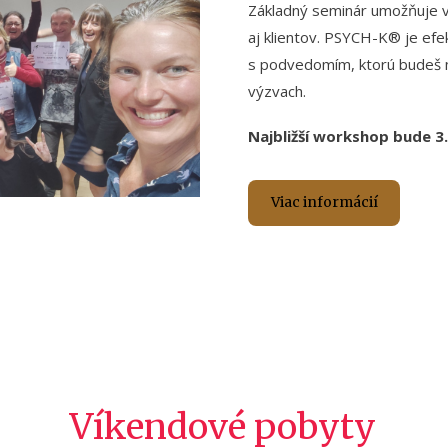
Základný seminár umožňuje
aj klientov. PSYCH-K® je ef
s podvedomím, ktorú budeš m
výzvach.
Najbližší workshop bude 3.
Viac informácií
Víkendové pobyty