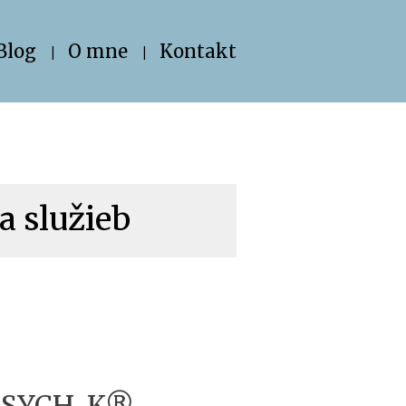
Blog
O mne
Kontakt
a služieb
 PSYCH-K®