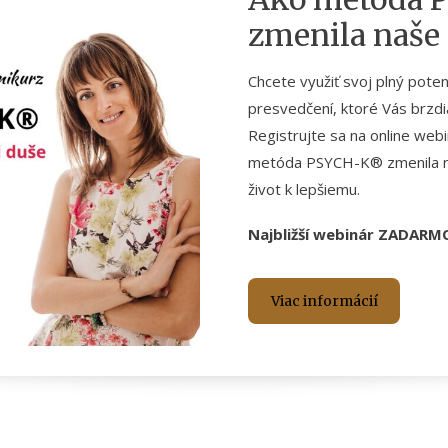
zmenila naše 
Chcete využiť svoj plný poten
presvedčení, ktoré Vás brzd
Registrujte sa na online web
metóda PSYCH-K® zmenila naš
život k lepšiemu.
Najbližší webinár ZADARMO
Viac informácií