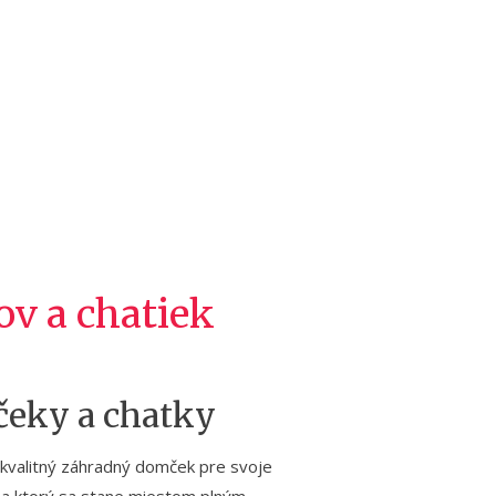
v a chatiek
eky a chatky
 kvalitný záhradný domček pre svoje
ť a ktorý sa stane miestom plným