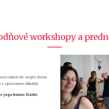
odňové workshopy a pred
pozvi radosť do svojho života
o v Liptovskom Mikuláši.
 v Joga Balans štúdio