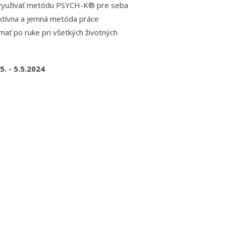
 využívať metódu PSYCH-K® pre seba
ektívna a jemná metóda práce
ať po ruke pri všetkých životných
5. - 5.5.2024