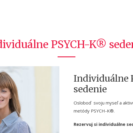
dividuálne PSYCH-K® sede
Individuáln
sedenie
Osloboď svoju myseľ a aktivu
metódy PSYCH-K®.
Rezervuj si individuálne se