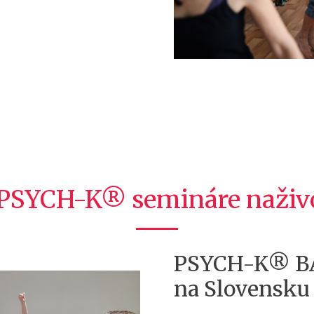
PSYCH-K® semináre naživ
PSYCH-K® BA
na Slovensku