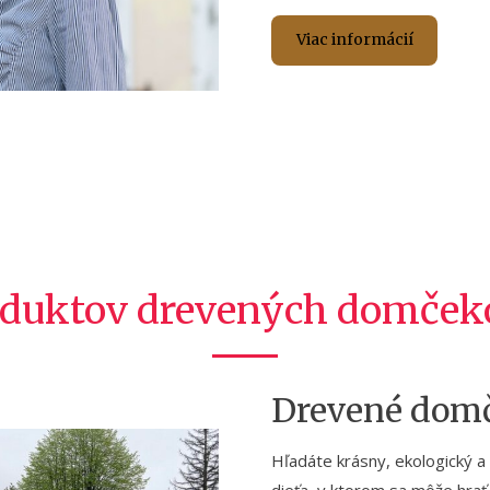
Viac informácií
oduktov drevených domčeko
Drevené domč
Hľadáte krásny, ekologický a
dieťa, v ktorom sa môže hra