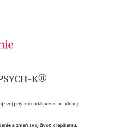
nie
e PSYCH-K®
j svoj plný potenciál pomocou účinnej
denie a zmeň svoj život k lepšiemu.