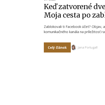
Keď zatvorené dve
Moja cesta po za
Zablokovali ti Facebook účet? Obja
komunikačného kanála na príležitosť ra
Celý článok
Jana Portugall