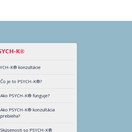
SYCH-K®
YCH-K® konzultácie
Čo je to PSYCH-K®?
Ako PSYCH-K® funguje?
Ako PSYCH-K® konzultácia
prebieha?
Skúsenosti so PSYCH-K®