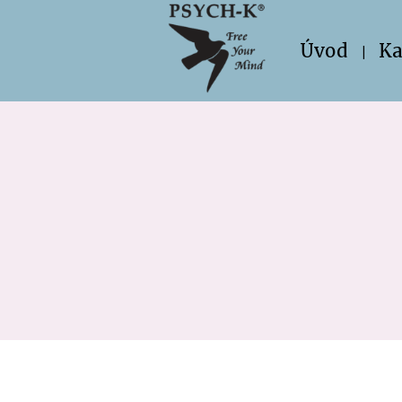
Úvod
Ka