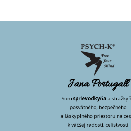
Jana Portugall
Som
sprievodkyňa
a strážky
posvätného, bezpečného
a láskyplného priestoru na ces
k väčšej radosti, celistvosti