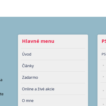
Hlavné menu
P
Úvod
PS
Články
Zadarmo
ňa
Online a živé akcie
te
O mne