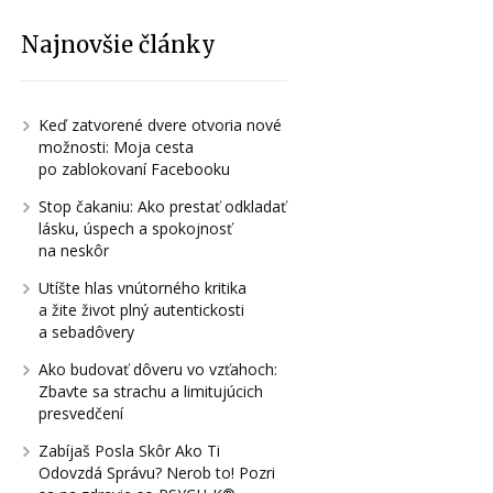
Najnovšie články
Keď zatvorené dvere otvoria nové
možnosti: Moja cesta
po zablokovaní Facebooku
Stop čakaniu: Ako prestať odkladať
lásku, úspech a spokojnosť
na neskôr
Utíšte hlas vnútorného kritika
a žite život plný autentickosti
a sebadôvery
Ako budovať dôveru vo vzťahoch:
Zbavte sa strachu a limitujúcich
presvedčení
Zabíjaš Posla Skôr Ako Ti
Odovzdá Správu? Nerob to! Pozri