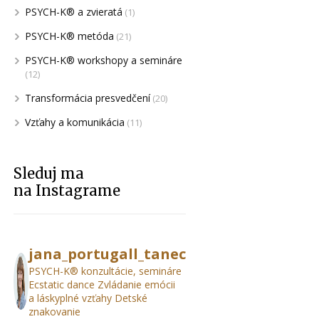
PSYCH-K® a zvieratá
(1)
PSYCH-K® metóda
(21)
PSYCH-K® workshopy a semináre
(12)
Transformácia presvedčení
(20)
Vzťahy a komunikácia
(11)
Sleduj ma
na Instagrame
jana_portugall_tanec
PSYCH-K® konzultácie, semináre
Ecstatic dance Zvládanie emócii
a láskyplné vzťahy Detské
znakovanie