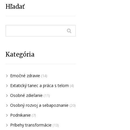
Hľadať
Kategória
Emočné zdravie
(14)
Extatický tanec a práca s telom
(4)
Osobné zdieľanie
(11)
Osobný rozvoj a sebapoznanie
(20)
Podnikanie
(7)
Príbehy transformácie
(13)