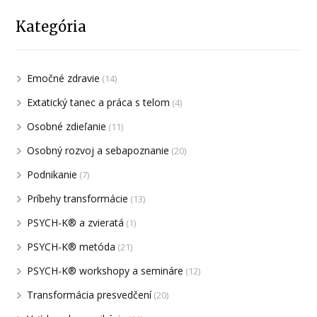
Kategória
Emočné zdravie
(14)
Extatický tanec a práca s telom
(4)
Osobné zdieľanie
(11)
Osobný rozvoj a sebapoznanie
(20)
Podnikanie
(7)
Príbehy transformácie
(13)
PSYCH-K® a zvieratá
(1)
PSYCH-K® metóda
(21)
PSYCH-K® workshopy a semináre
(12)
Transformácia presvedčení
(20)