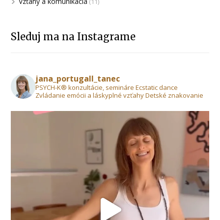
Vzťahy a komunikácia
(11)
Sleduj ma na Instagrame
jana_portugall_tanec
PSYCH-K® konzultácie, semináre Ecstatic dance
Zvládanie emócii a láskyplné vzťahy Detské znakovanie