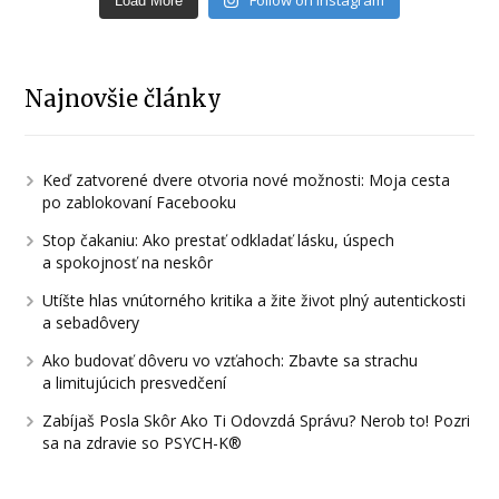
Follow on Instagram
Load More
Najnovšie články
Keď zatvorené dvere otvoria nové možnosti: Moja cesta
po zablokovaní Facebooku
Stop čakaniu: Ako prestať odkladať lásku, úspech
a spokojnosť na neskôr
Utíšte hlas vnútorného kritika a žite život plný autentickosti
a sebadôvery
Ako budovať dôveru vo vzťahoch: Zbavte sa strachu
a limitujúcich presvedčení
Zabíjaš Posla Skôr Ako Ti Odovzdá Správu? Nerob to! Pozri
sa na zdravie so PSYCH-K®