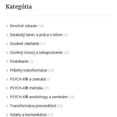
Kategória
Emočné zdravie
(14)
Extatický tanec a práca s telom
(4)
Osobné zdieľanie
(11)
Osobný rozvoj a sebapoznanie
(20)
Podnikanie
(7)
Príbehy transformácie
(13)
PSYCH-K® a zvieratá
(1)
PSYCH-K® metóda
(21)
PSYCH-K® workshopy a semináre
(12)
Transformácia presvedčení
(20)
Vzťahy a komunikácia
(11)