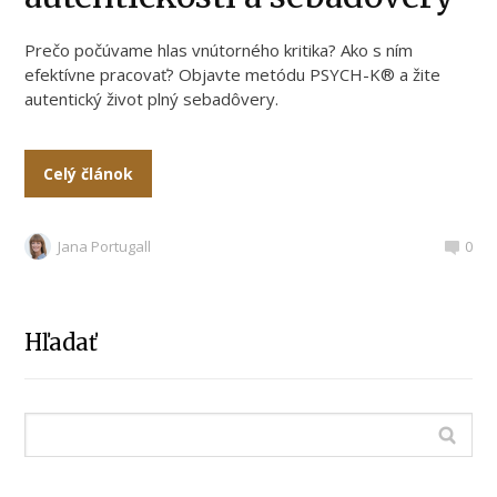
Prečo počúvame hlas vnútorného kritika? Ako s ním
efektívne pracovať? Objavte metódu PSYCH-K® a žite
autentický život plný sebadôvery.
Celý článok
Jana Portugall
0
Hľadať