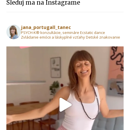
Sleduj ma na Instagrame
jana_portugall_tanec
PSYCH-K® konzultácie, semináre Ecstatic dance
Zvládanie emócii a láskyplné vzťahy Detské znakovanie