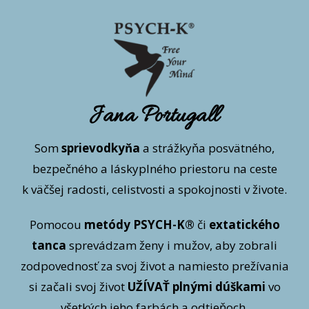
Jana Portugall
Som
sprievodkyňa
a strážkyňa posvätného,
bezpečného a láskyplného priestoru na ceste
k väčšej radosti, celistvosti a spokojnosti v živote.
Pomocou
metódy PSYCH-K®
či
extatického
tanca
sprevádzam ženy i mužov, aby zobrali
zodpovednosť za svoj život a namiesto prežívania
si začali svoj život
UŽÍVAŤ plnými dúškami
vo
všetkých jeho farbách a odtieňoch.