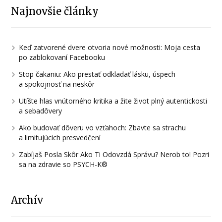
Najnovšie články
Keď zatvorené dvere otvoria nové možnosti: Moja cesta
po zablokovaní Facebooku
Stop čakaniu: Ako prestať odkladať lásku, úspech
a spokojnosť na neskôr
Utíšte hlas vnútorného kritika a žite život plný autentickosti
a sebadôvery
Ako budovať dôveru vo vzťahoch: Zbavte sa strachu
a limitujúcich presvedčení
Zabíjaš Posla Skôr Ako Ti Odovzdá Správu? Nerob to! Pozri
sa na zdravie so PSYCH-K®
Archív