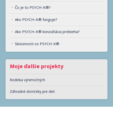
Čo je to PSYCH-K®?
Ako PSYCH-K® funguje?
Ako PSYCH-K® konzultácia prebieha?
Skúsenosti so PSYCH-K®
Moje ďalšie projekty
Rodinka výnimočných
Záhradné domčeky pre deti