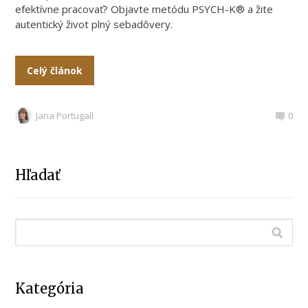
efektívne pracovať? Objavte metódu PSYCH-K® a žite
autentický život plný sebadôvery.
Celý článok
Jana Portugall
0
Hľadať
Kategória