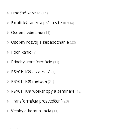
Emočné zdravie
(14)
Extatický tanec a práca s telom
(4)
Osobné zdieľanie
(11)
Osobný rozvoj a sebapoznanie
(20)
Podnikanie
(7)
Príbehy transformácie
(13)
PSYCH-K® a zvieratá
(1)
PSYCH-K® metóda
(21)
PSYCH-K® workshopy a semináre
(12)
Transformácia presvedčení
(20)
Vzťahy a komunikácia
(11)