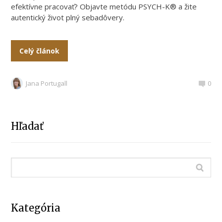
efektívne pracovať? Objavte metódu PSYCH-K® a žite
autentický život plný sebadôvery.
Celý článok
Jana Portugall
0
Hľadať
Kategória