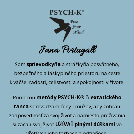
Jana Portugall
Som
sprievodkyňa
a strážkyňa posvätného,
bezpečného a láskyplného priestoru na ceste
k väčšej radosti, celistvosti a spokojnosti v živote.
Pomocou
metódy PSYCH-K®
či
extatického
tanca
sprevádzam ženy i mužov, aby zobrali
zodpovednosť za svoj život a namiesto prežívania
si začali svoj život
UŽÍVAŤ plnými dúškami
vo
všetkých jeho farbách a odtieňoch.