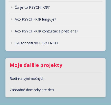
Čo je to PSYCH-K®?
Ako PSYCH-K® funguje?
Ako PSYCH-K® konzultácia prebieha?
Skúsenosti so PSYCH-K®
Moje ďalšie projekty
Rodinka výnimočných
Záhradné domčeky pre deti