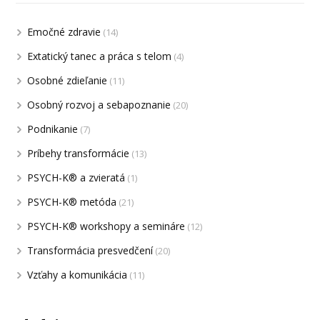
Emočné zdravie
(14)
Extatický tanec a práca s telom
(4)
Osobné zdieľanie
(11)
Osobný rozvoj a sebapoznanie
(20)
Podnikanie
(7)
Príbehy transformácie
(13)
PSYCH-K® a zvieratá
(1)
PSYCH-K® metóda
(21)
PSYCH-K® workshopy a semináre
(12)
Transformácia presvedčení
(20)
Vzťahy a komunikácia
(11)