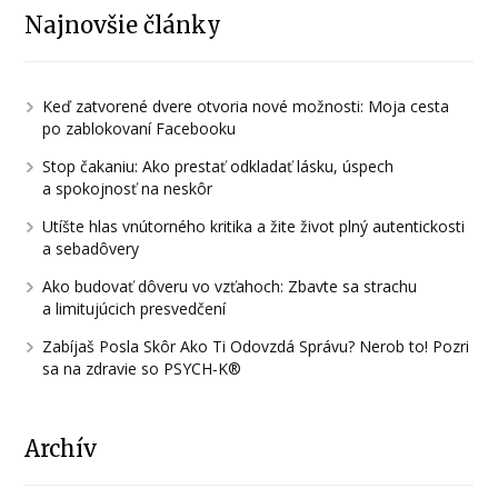
Najnovšie články
Keď zatvorené dvere otvoria nové možnosti: Moja cesta
po zablokovaní Facebooku
Stop čakaniu: Ako prestať odkladať lásku, úspech
a spokojnosť na neskôr
Utíšte hlas vnútorného kritika a žite život plný autentickosti
a sebadôvery
Ako budovať dôveru vo vzťahoch: Zbavte sa strachu
a limitujúcich presvedčení
Zabíjaš Posla Skôr Ako Ti Odovzdá Správu? Nerob to! Pozri
sa na zdravie so PSYCH-K®
Archív