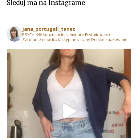
Sleduj ma na Instagrame
jana_portugall_tanec
PSYCH-K® konzultácie, semináre Ecstatic dance
Zvládanie emócii a láskyplné vzťahy Detské znakovanie