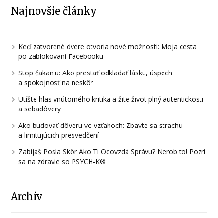
Najnovšie články
Keď zatvorené dvere otvoria nové možnosti: Moja cesta
po zablokovaní Facebooku
Stop čakaniu: Ako prestať odkladať lásku, úspech
a spokojnosť na neskôr
Utíšte hlas vnútorného kritika a žite život plný autentickosti
a sebadôvery
Ako budovať dôveru vo vzťahoch: Zbavte sa strachu
a limitujúcich presvedčení
Zabíjaš Posla Skôr Ako Ti Odovzdá Správu? Nerob to! Pozri
sa na zdravie so PSYCH-K®
Archív