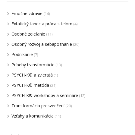
Emočné zdravie
(14)
Extatický tanec a práca s telom
(4)
Osobné zdieľanie
(11)
Osobný rozvoj a sebapoznanie
(20)
Podnikanie
(7)
Príbehy transformácie
(13)
PSYCH-K® a zvieratá
(1)
PSYCH-K® metóda
(21)
PSYCH-K® workshopy a semináre
(12)
Transformácia presvedčení
(20)
Vzťahy a komunikácia
(11)