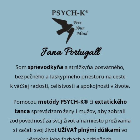
Jana Portugall
Som
sprievodkyňa
a strážkyňa posvätného,
bezpečného a láskyplného priestoru na ceste
k väčšej radosti, celistvosti a spokojnosti v živote.
Pomocou
metódy PSYCH-K®
či
extatického
tanca
sprevádzam ženy i mužov, aby zobrali
zodpovednosť za svoj život a namiesto prežívania
si začali svoj život
UŽÍVAŤ plnými dúškami
vo
všetkých jeho farbách a odtieňoch.