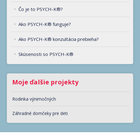
Čo je to PSYCH-K®?
Ako PSYCH-K® funguje?
Ako PSYCH-K® konzultácia prebieha?
Skúsenosti so PSYCH-K®
Moje ďalšie projekty
Rodinka výnimočných
Záhradné domčeky pre deti