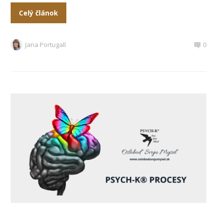
Celý článok
Jana Portugall
0