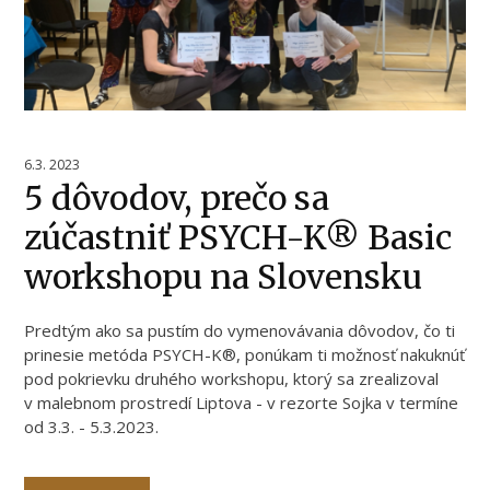
6.3. 2023
5 dôvodov, prečo sa
zúčastniť PSYCH-K® Basic
workshopu na Slovensku
Predtým ako sa pustím do vymenovávania dôvodov, čo ti
prinesie metóda PSYCH-K®, ponúkam ti možnosť nakuknúť
pod pokrievku druhého workshopu, ktorý sa zrealizoval
v malebnom prostredí Liptova - v rezorte Sojka v termíne
od 3.3. - 5.3.2023.