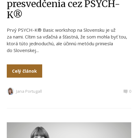
presvedčenia cez PSYCH-
K®
Prvý PSYCH-K® Basic workshop na Slovensku je už
za nami. Cítim sa vďačná a šťastná, že som mohla byť tou,
ktorá túto jednoduchú, ale účinnú metódu priniesla
do Slovenskej...
Celý článok
Jana Portugall
0