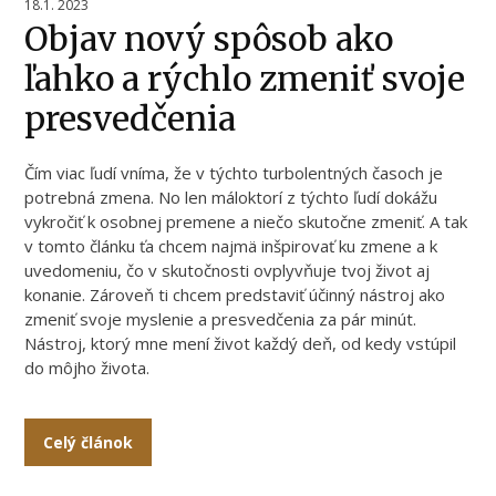
18.1. 2023
Objav nový spôsob ako
ľahko a rýchlo zmeniť svoje
presvedčenia
Čím viac ľudí vníma, že v týchto turbolentných časoch je
potrebná zmena. No len máloktorí z týchto ľudí dokážu
vykročiť k osobnej premene a niečo skutočne zmeniť. A tak
v tomto článku ťa chcem najmä inšpirovať ku zmene a k
uvedomeniu, čo v skutočnosti ovplyvňuje tvoj život aj
konanie. Zároveň ti chcem predstaviť účinný nástroj ako
zmeniť svoje myslenie a presvedčenia za pár minút.
Nástroj, ktorý mne mení život každý deň, od kedy vstúpil
do môjho života.
Celý článok