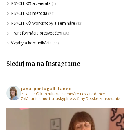
PSYCH-K® a zvieratá
(1)
PSYCH-K® metóda
(21)
PSYCH-K® workshopy a semináre
(12)
Transformácia presvedčení
(20)
Vzťahy a komunikácia
(11)
Sleduj ma na Instagrame
jana_portugall_tanec
PSYCH-K® konzultácie, semináre Ecstatic dance
Zvládanie emócii a láskyplné vzťahy Detské znakovanie