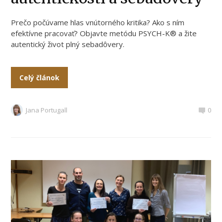
Prečo počúvame hlas vnútorného kritika? Ako s ním
efektívne pracovať? Objavte metódu PSYCH-K® a žite
autentický život plný sebadôvery.
Celý článok
Jana Portugall
0